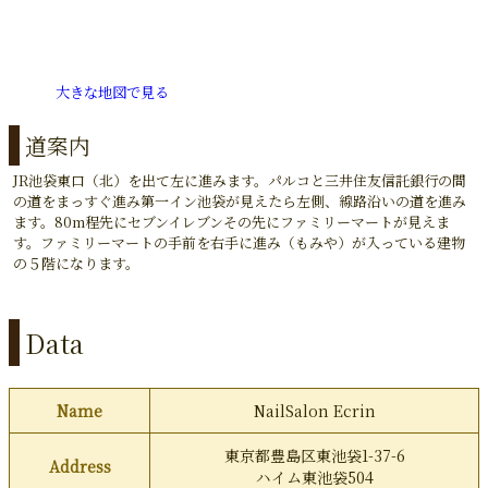
大きな地図で見る
道案内
JR池袋東口（北）を出て左に進みます。パルコと三井住友信託銀行の間
の道をまっすぐ進み第一イン池袋が見えたら左側、線路沿いの道を進み
ます。80m程先にセブンイレブンその先にファミリーマートが見えま
す。ファミリーマートの手前を右手に進み（もみや）が入っている建物
の５階になります。
Data
Name
NailSalon Ecrin
東京都豊島区東池袋1-37-6
Address
ハイム東池袋504